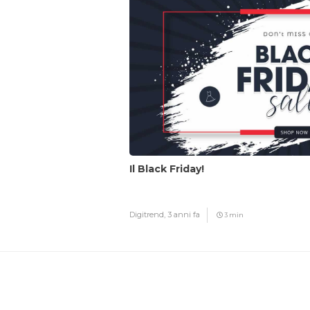
Il Black Friday!
Digitrend,
3 anni fa
3 min