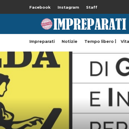
Facebook
Instagram
Staff
Impreparati
Notizie
Tempo libero
Vita