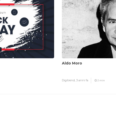
Aldo Moro
Digitrend,
3 anni fa
2 min