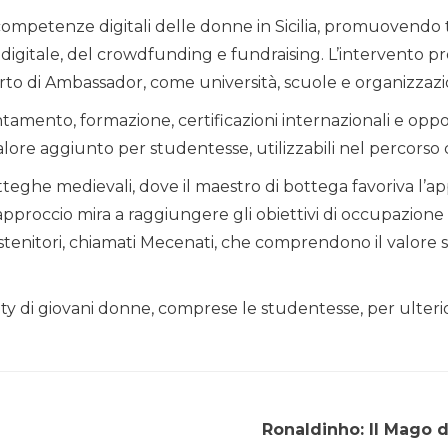
 competenze digitali delle donne in Sicilia, promuovendo t
digitale, del crowdfunding e fundraising. L’intervento 
orto di Ambassador, come università, scuole e organizzazio
tamento, formazione, certificazioni internazionali e oppo
 valore aggiunto per studentesse, utilizzabili nel percorso 
botteghe medievali, dove il maestro di bottega favoriva l’
 approccio mira a raggiungere gli obiettivi di occupazione
stenitori, chiamati Mecenati, che comprendono il valore so
y di giovani donne, comprese le studentesse, per ulterior
Ronaldinho: Il Mago de