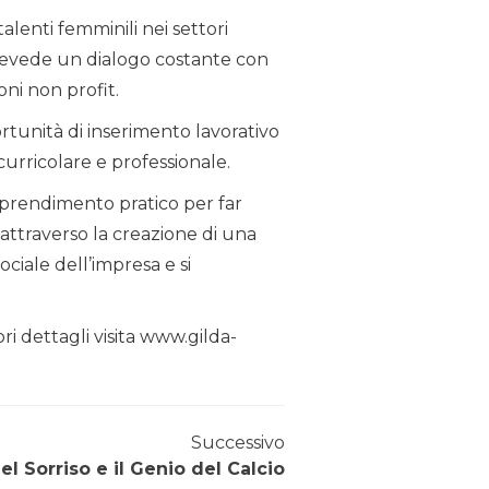
alenti femminili nei settori
prevede un dialogo costante con
ni non profit.
rtunità di inserimento lavorativo
curricolare e professionale.
apprendimento pratico per far
 attraverso la creazione di una
ciale dell’impresa e si
i dettagli visita www.gilda-
Successivo
l Sorriso e il Genio del Calcio