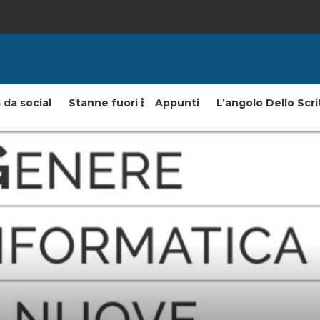
 da social
Stanne fuori
Appunti
L’angolo Dello Scri