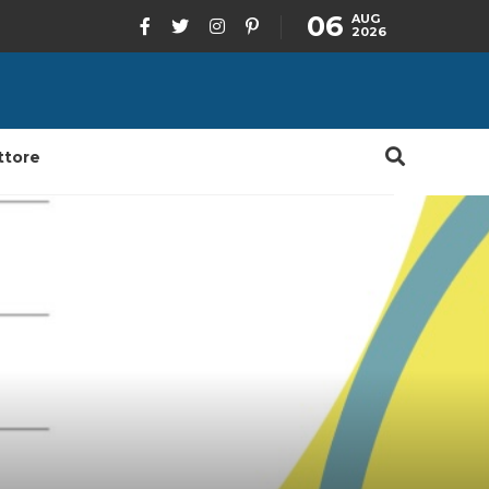
06
AUG
2026
ttore