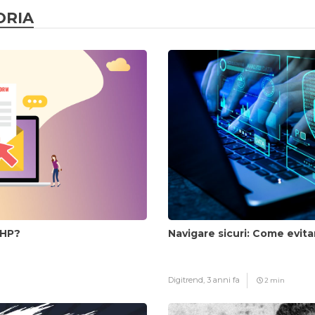
ORIA
PHP?
Navigare sicuri: Come evitar
Digitrend,
3 anni fa
2 min