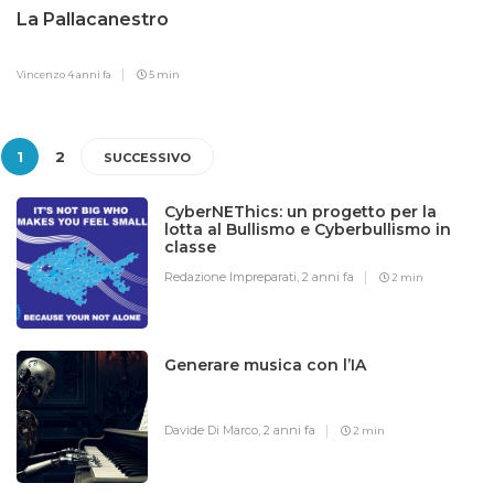
La Pallacanestro
Vincenzo
4 anni fa
5 min
1
2
SUCCESSIVO
CyberNEThics: un progetto per la
lotta al Bullismo e Cyberbullismo in
classe
Redazione Impreparati,
2 anni fa
2 min
Generare musica con l’IA
Davide Di Marco,
2 anni fa
2 min