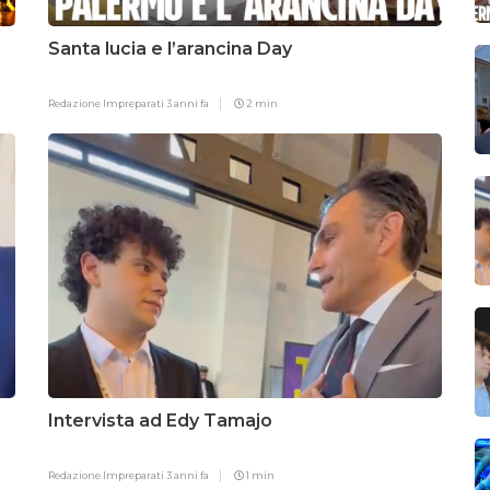
Santa lucia e l’arancina Day
Redazione Impreparati
3 anni fa
2 min
Intervista ad Edy Tamajo
Redazione Impreparati
3 anni fa
1 min