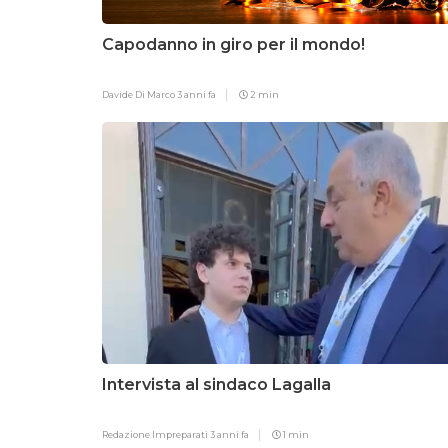
Capodanno in giro per il mondo!
Davide Di Marco
3 anni fa
2 min
Intervista al sindaco Lagalla
Redazione Impreparati
3 anni fa
1 min