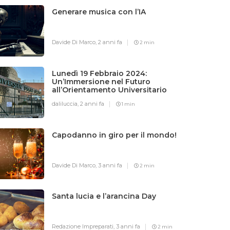
Generare musica con l’IA
Davide Di Marco,
2 anni fa
2 min
Lunedì 19 Febbraio 2024:
Un’Immersione nel Futuro
all’Orientamento Universitario
daliluccia,
2 anni fa
1 min
Capodanno in giro per il mondo!
Davide Di Marco,
3 anni fa
2 min
Santa lucia e l’arancina Day
Redazione Impreparati,
3 anni fa
2 min