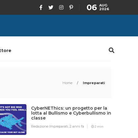
06
AUG
2026
ttore
Home
/
Impreparati
CyberNEThics: un progetto per la
lotta al Bullismo e Cyberbullismo in
classe
Redazione Impreparati,
2 anni fa
2 min