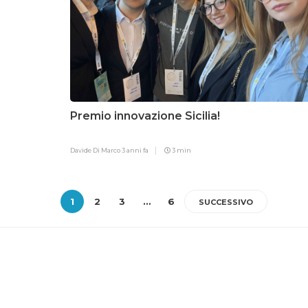
Premio innovazione Sicilia!
Davide Di Marco
3 anni fa
3 min
1
2
3
…
6
SUCCESSIVO