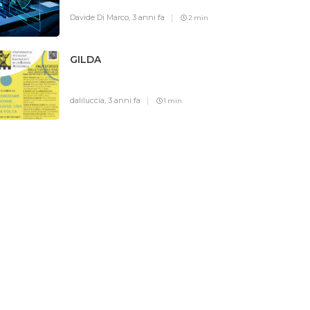
Davide Di Marco,
3 anni fa
2 min
GILDA
daliluccia,
3 anni fa
1 min