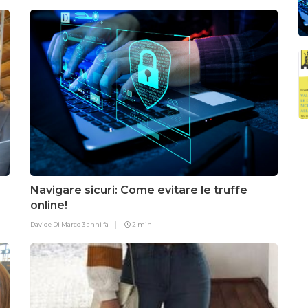
Navigare sicuri: Come evitare le truffe
online!
Davide Di Marco
3 anni fa
2 min