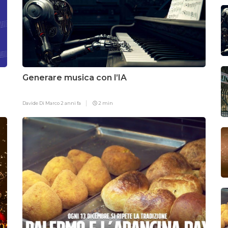
Generare musica con l’IA
Davide Di Marco
2 anni fa
2 min