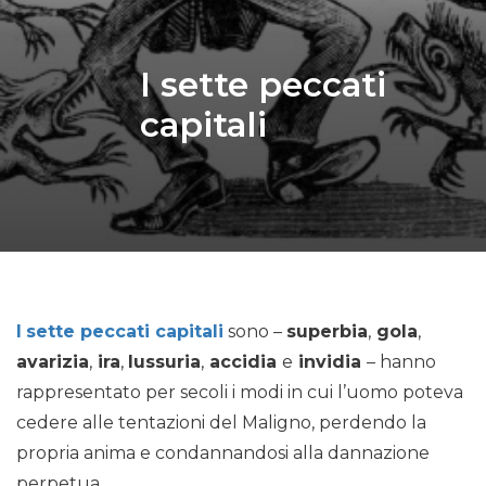
I sette peccati
capitali
I
sette peccati capitali
sono –
superbia
,
gola
,
avarizia
,
ira
,
lussuria
,
accidia
e
invidia
– hanno
rappresentato per secoli i modi in cui l’uomo poteva
cedere alle tentazioni del Maligno, perdendo la
propria anima e condannandosi alla dannazione
perpetua.