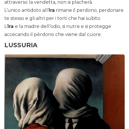
attraverso la vendetta, non si placherà.
L’unico antidoto all’
Ira
rimane il perdono, perdonare
te stesso e gli altri per i torti che hai subito.
L’
Ira
e la madre dell’odio, si nutre e si protegge
accecando il pèrdono che viene dal cuore.
LUSSURIA