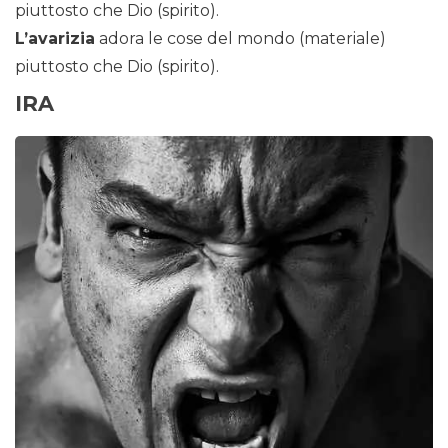
piuttosto che Dio (spirito).
L’avarizia
adora le cose del mondo (materiale)
piuttosto che Dio (spirito).
IRA