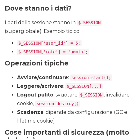
Dove stanno i dati?
I dati della sessione stanno in
$_SESSION
(superglobale). Esempio tipico:
$_SESSION['user_id'] = 5;
$_SESSION['role'] = 'admin';
Operazioni tipiche
Avviare/continuare
:
session_start();
Leggere/scrivere
:
$_SESSION[...]
Logout pulito
: svuotare
, invalidare
$_SESSION
cookie,
session_destroy()
Scadenza
: dipende da configurazione (GC e
lifetime cookie)
Cose importanti di sicurezza (molto