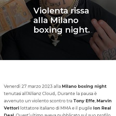
Violenta rissa
alla Milano
boxing night.
Venerdì 27 marzo 2023 alla
Milano boxing night
tenutasi all’Allianz Cloud,. Durante la pausa è
avvenuto un violento scontro tra
Tony Effe
,
Marvin
Vettori
lottatore italiano di MMA e il pugile
Ion Real
Deal
. Quest’ultimo aveva pubblicato sul suo profilo