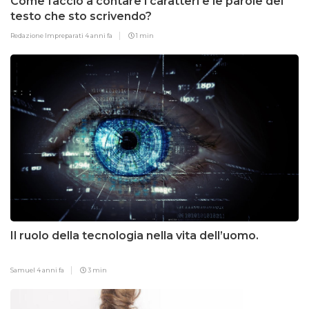
Come faccio a contare i caratteri e le parole del
testo che sto scrivendo?
Redazione Impreparati
4 anni fa
1 min
Il ruolo della tecnologia nella vita dell’uomo.
Samuel
4 anni fa
3 min