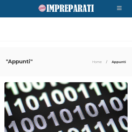
"Appunti"
Home
/
Appunti