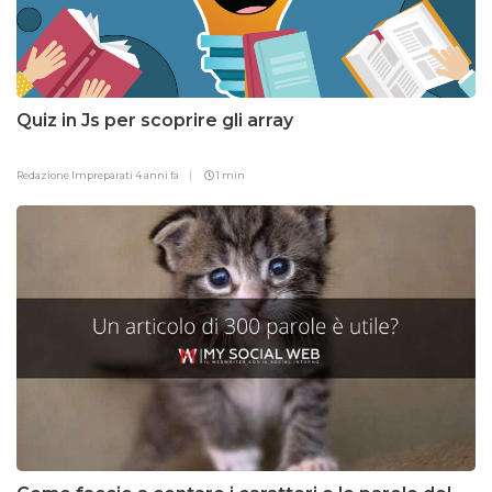
Quiz in Js per scoprire gli array
Redazione Impreparati
4 anni fa
1 min