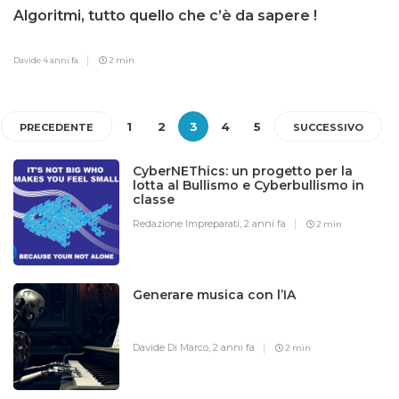
Algoritmi, tutto quello che c’è da sapere !
Davide
4 anni fa
2 min
1
2
3
4
5
PRECEDENTE
SUCCESSIVO
CyberNEThics: un progetto per la
lotta al Bullismo e Cyberbullismo in
classe
Redazione Impreparati,
2 anni fa
2 min
Generare musica con l’IA
Davide Di Marco,
2 anni fa
2 min